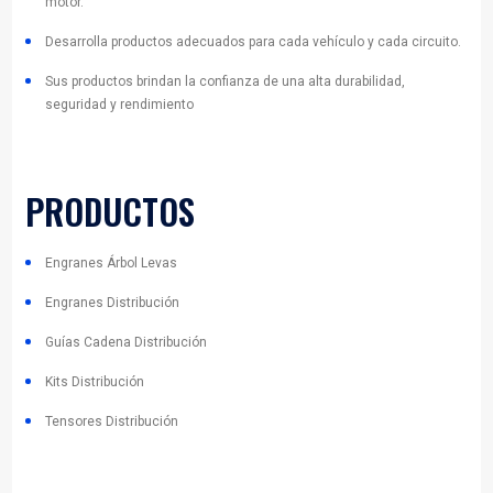
ZUIKO ®
Es la marca japonesa especialista en kits de distribuci
años de experiencia en el mercado de autopartes. Carac
sus productos originales que brindan innovación y excel
BENEFICIOS
Garantía de movimiento y óptimo funcionamiento del
vehículo.
Mejor funcionamiento de sus componentes en cualq
circunstancia, evitando el desgaste y ampliando la vid