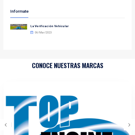
motor.
Desarrolla productos adecuados para cada vehículo y
Sus productos brindan la confianza de una alta durabi
seguridad y rendimiento
PRODUCTOS
Engranes Árbol Levas
Engranes Distribución
Guías Cadena Distribución