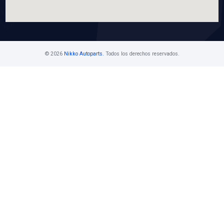
Contáctanos
Ventas Mayoristas 55 5716 1400 Ext. 108
buzon@nikkoauto.mx
Av. Javier Rojo Gómez No. 1201, Col. San 
, Iztapalapa, CDMX
Horario De Atención
Horario de atención