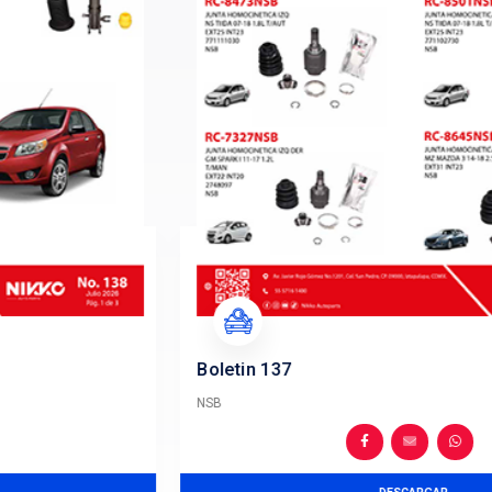
BOLETINES INFORMATIVOS
Ofrecemos un amplio portafolio de refacciones para au
15,000 productos
en líneas de suspensión y dirección, 
rodamientos, enfriamiento, partes de motor y elé
VER MÁS BOLETINES