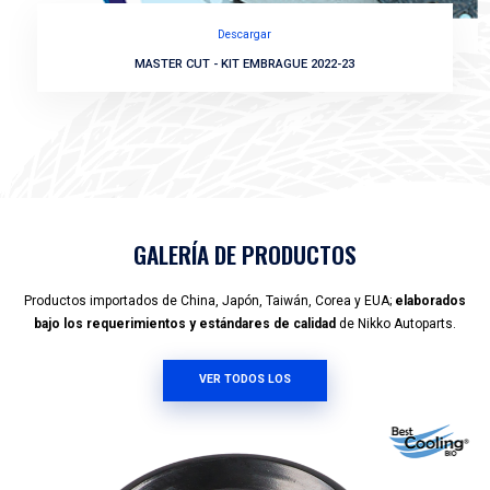
DESCARGAR
CATÁLOGOS
Trabajamos constantemente en
innovación y desarr
productos
, cubriendo las necesidades del mercado de 
autos de mayor circulación en el país
.
VER MÁS CATALOGOS